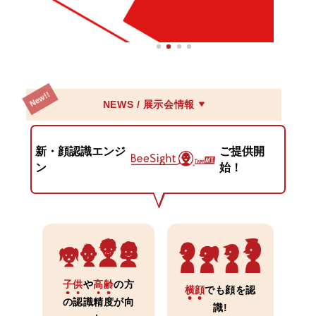
NEWS / 展示会情報
新・顔認識エンジ
ご提供開
ン
始！
子
供
や
高
齢
の方
横
顔
でも顔を認
の認識精度が向
識!