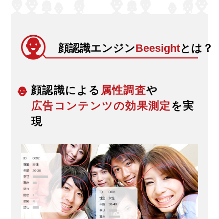
顔認識エンジン
Beesight
とは？
顔認識による
属性調査
や
広告コンテンツの効果測定
を実
現