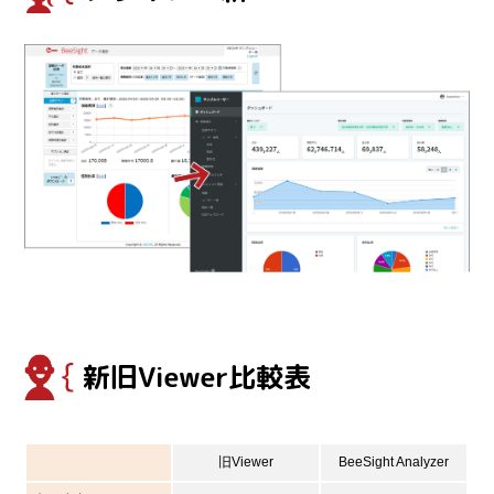
新旧Viewer比較表
旧Viewer
BeeSight Analyzer