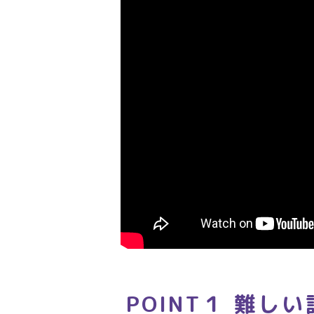
POINT１
難しい