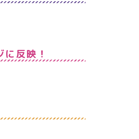
。
ジに反映！
。