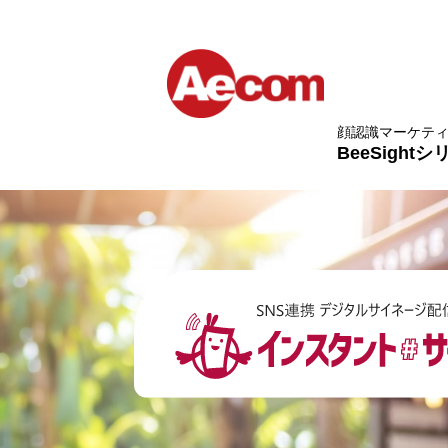
顔認識マーケテ
BeeSight